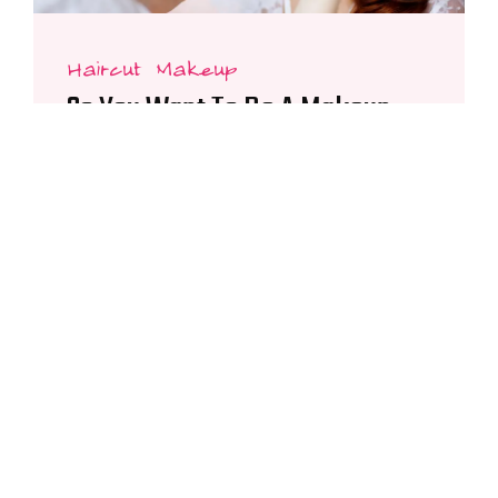
Haircut Makeup
So You Want To Be A Makeup
Artist?
Praesent tristique nisl felis at volutpat erat hendrerit
ac. Proin ultricies nibe dolye maximus scelerisque.
Integer molliser faucibus neque nec tincidunt.
Aliquam era volutpat. Praeser tempor maluada
quam, nec...
septembre 22, 2021