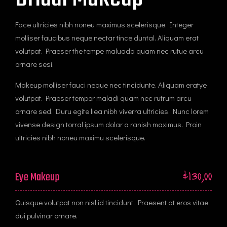
Face ultricies nibh noneu maximus scelerisque. Integer
molliser faucibus neque nectar tince duntal. Aliquam erat
volutpat. Praeser the tempe maluada quam nec rutue arcu
ornare sesi.
Makeup molliser fauci neque nec tincidunte. Aliquam eratye
volutpat. Praeser tempor maladi quam nec rutrum arcu
ornare sed. Duru egite liea nibh viverra ultricies. Nunc lorem
vivense design torral ipsum dolar a ranish maximus. Proin
ultricies nibh noneu maximu scelerisque.
Eye Makeup
$130,00
Quisque volutpat non nisl id tincidunt. Praesent at eros vitae
dui pulvinar ornare.